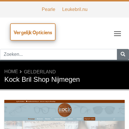
Pearle
Leukebril.nu
Vergelijk Opticiens
Tog
HOME
GELDERLAND
Kock Bril Shop Nijmegen