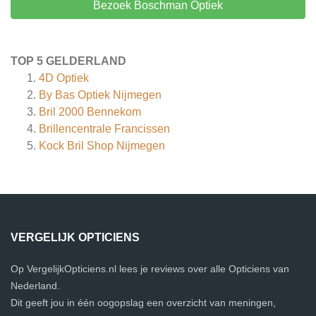
Bezoek Boschman Optiek
TOP 5 GELDERLAND
4D Optiek
By Bas Optiek Nijmegen
Bril 2000 Bennekom
Brillencentrale Francissen
Kock Bril Shop Nijmegen
VERGELIJK OPTICIENS
Op VergelijkOpticiens.nl lees je reviews over alle Opticiens van
Nederland.
Dit geeft jou in één oogopslag een overzicht van meningen,