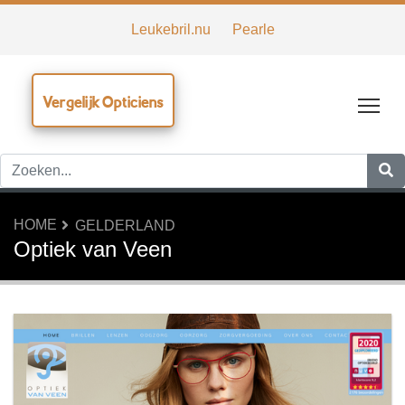
Leukebril.nu
Pearle
Vergelijk Opticiens
Tog
HOME
GELDERLAND
Optiek van Veen