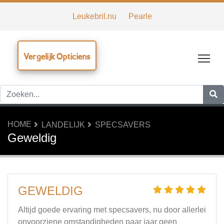
Leukebril.nu
Pearle
Vergelijk Opticiens
Tog
HOME
LANDELIJK
SPECSAVERS
Geweldig
GEWELDIG
Altijd goede ervaring met specsavers, nu door allerlei
onvoorziene omstandigheden paar jaar geen