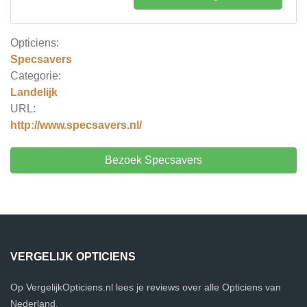
Opticiens:
Specsavers
Categorie:
Landelijk
URL:
http://www.specsavers.nl/
Bezoek Specsavers
VERGELIJK OPTICIENS
Op VergelijkOpticiens.nl lees je reviews over alle Opticiens van
Nederland.