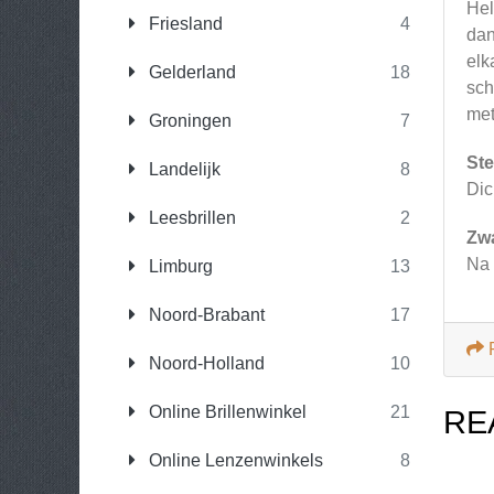
Hel
Friesland
4
dan
elk
Gelderland
18
sch
met
Groningen
7
Ste
Landelijk
8
Dic
Leesbrillen
2
Zw
Na 
Limburg
13
Noord-Brabant
17
Noord-Holland
10
Online Brillenwinkel
21
RE
Online Lenzenwinkels
8