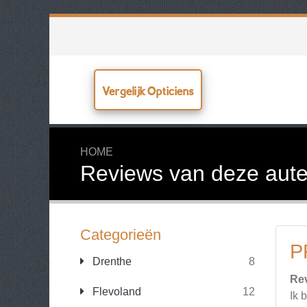
Vergelijk Opticiens
HOME
Reviews van deze aute
Categorieën
P
Drenthe
8
Re
Flevoland
12
Ik 