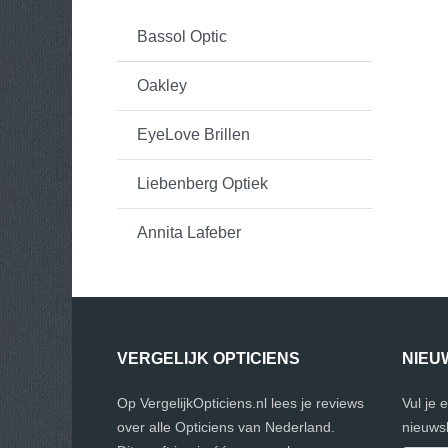
Bassol Optic
Oakley
EyeLove Brillen
Liebenberg Optiek
Annita Lafeber
VERGELIJK OPTICIENS
NIEU
Op VergelijkOpticiens.nl lees je reviews
Vul je 
over alle Opticiens van Nederland.
nieuwsb