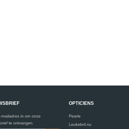
WSBRIEF
OPTICIENS
e-mailadres in om onze
Pearle
rief te ontvangen.
Leukebril.nu