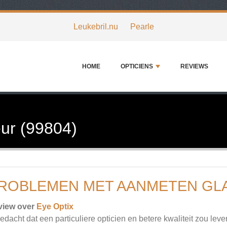
Leukebril.nu
Pearle
HOME
OPTICIENS
REVIEWS
ur (99804)
ROBLEMEN MET AANMETEN GL
view over
Eye Optix
bedacht dat een particuliere opticien en betere kwaliteit zou l