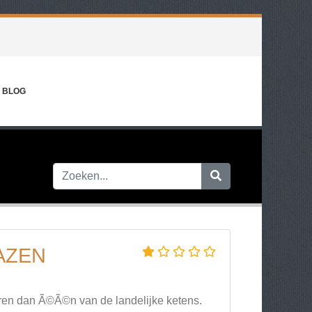
BLOG
AZEN
everen dan Ã©Ã©n van de landelijke ketens.