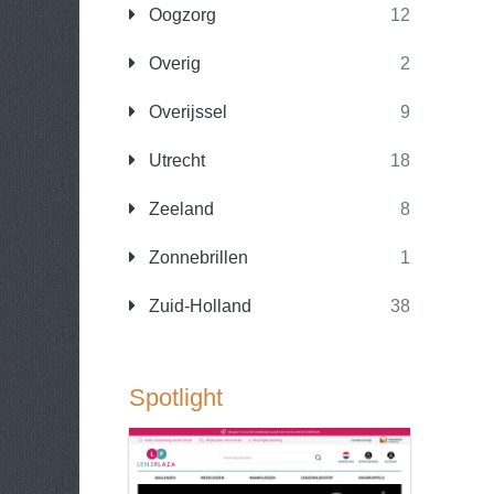
Oogzorg
12
Overig
2
Overijssel
9
Utrecht
18
Zeeland
8
Zonnebrillen
1
Zuid-Holland
38
Spotlight